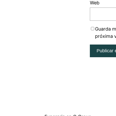
Web
Guarda mi
próxima 