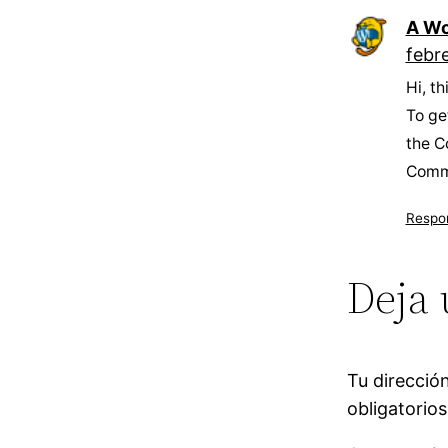
A Wo
febre
Hi, t
To ge
the C
Comm
Respo
Deja 
Tu direcció
obligatorio