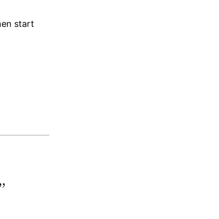
hen start
”